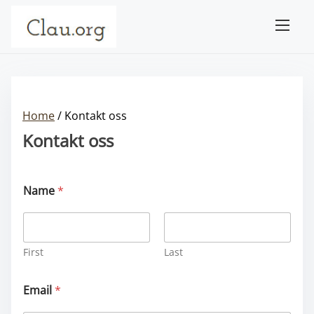
S
k
i
p
t
Home
/ Kontakt oss
o
Kontakt oss
c
o
n
Name
*
t
e
First
Last
n
t
Email
*